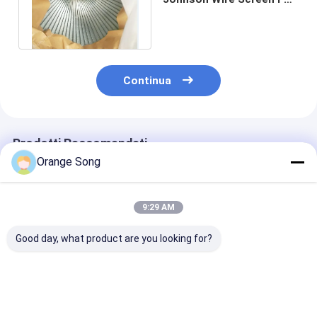
Water filtra il rendimento
elevato
Continua
Prodotti Raccomandati
Orange Song
9:29 AM
Good day, what product are you looking for?
Acciaio inossidabile
Tipo di forma di
10-3/4» trivel
Johnson Water Well
acciaio inossidabile
dell'acqua di
Screen
304 Johnson Wire
Johnson Wedg
Tube/schermo cavo
Screen Wedge Slot
Screens For de