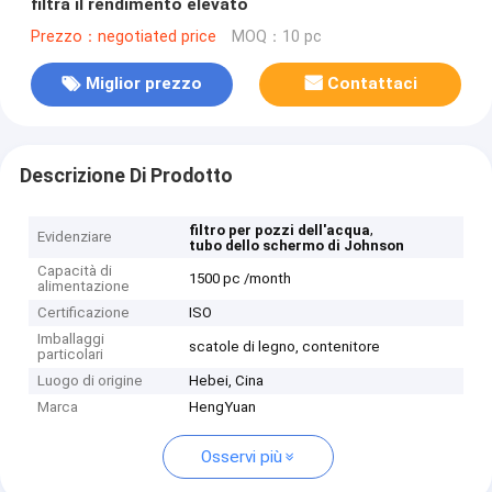
filtra il rendimento elevato
Prezzo：negotiated price
MOQ：10 pc
Miglior prezzo
Contattaci
Descrizione Di Prodotto
,
filtro per pozzi dell'acqua
Evidenziare
tubo dello schermo di Johnson
Capacità di
1500 pc /month
alimentazione
Certificazione
ISO
Imballaggi
scatole di legno, contenitore
particolari
Luogo di origine
Hebei, Cina
Marca
HengYuan
Osservi più