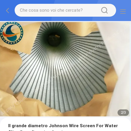
2
/
3
Il grande diametro Johnson Wire Screen For Water